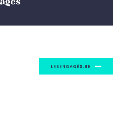
gagés
LESENGAGÉS.BE