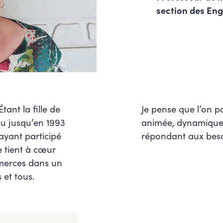
section des En
ant la fille de
Je pense que l’on 
u jusqu’en 1993
animée, dynamique d
 ayant participé
répondant aux beso
e tient à cœur
merces dans un
 et tous.